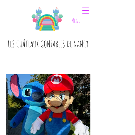
Menu
LES CHÂTEAUX GONFABLES DE NANCY
LES CHÂTEAUX GONFABLES DE NANCY