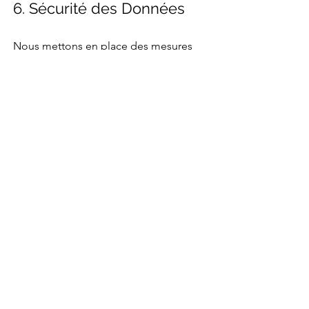
6. Sécurité des Données
Nous mettons en place des mesures
techniques et organisationnelles pour
protéger vos données personnelles
contre tout accès non autorisé, perte,
destruction ou divulgation.
7. Cookies
Notre site utilise des cookies pour :
Améliorer votre navigation.
Analyser le trafic sur notre site.
Offrir des contenus adaptés à vos
préférences.